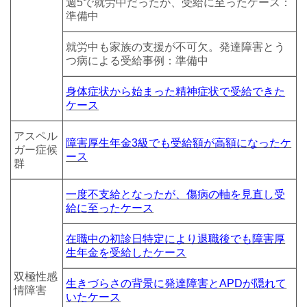
週5で就労中だったが、受給に至ったケース：
準備中
就労中も家族の支援が不可欠。発達障害とう
つ病による受給事例：準備中
身体症状から始まった精神症状で受給できた
ケース
アスペル
障害厚生年金3級でも受給額が高額になったケ
ガー症候
ース
群
一度不支給となったが、傷病の軸を見直し受
給に至ったケース
在職中の初診日特定により退職後でも障害厚
生年金を受給したケース
双極性感
生きづらさの背景に発達障害とAPDが隠れて
情障害
いたケース