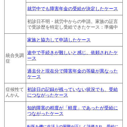
就労中でも障害年金の受給が決定したケース
初診日不明・就労中からの申請。家族の証言
で受診歴を特定し受給できたケース：準備中
家族と協力して申請したケース
途中で手続きが難しいと感じ、依頼されたケ
統合失調
ース
症
過去分と現在分で障害年金の等級が異なった
ケース
症候性て
初診日の記録が残っていない状況でも、受給
んかん
につながったケース
知的障害の程度が「軽度」であったが受給に
つながったケース
転医を機に生活上の困難が正しく評価され、受給に